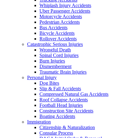
Whiplash Injury Accidents
Uber Passenger Accidents
Motorcycle Accidents
Pedestrian Accidents
Bus Accidents
Bicycle Accidents
Rollover Accidents
Catastrophic Serious Injuries
Wrongful Death
Spinal Cord Injuries
Burn Injuries
Dismemberment
Traumatic Brain Injuries
Personal Injury
Dog Bites
Slip & Fall Accidents
Compressed Natural Gas Accidents
Roof Collapse Accidents
Football Head Injuries
Construction Site Accidents
Boating Accidents
Immigration
Citizenship & Naturalization
Consular Process