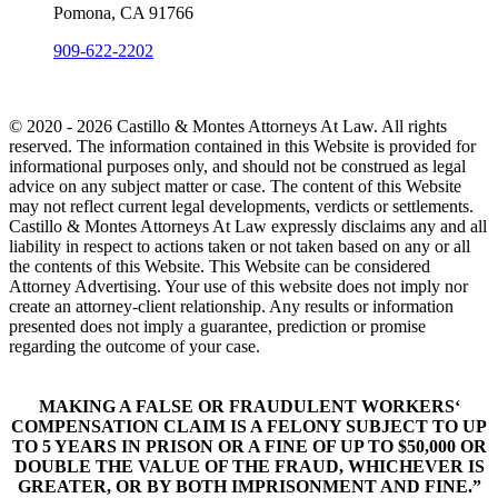
Pomona, CA 91766
909-622-2202
© 2020 - 2026 Castillo & Montes Attorneys At Law. All rights
reserved. The information contained in this Website is provided for
informational purposes only, and should not be construed as legal
advice on any subject matter or case. The content of this Website
may not reflect current legal developments, verdicts or settlements.
Castillo & Montes Attorneys At Law expressly disclaims any and all
liability in respect to actions taken or not taken based on any or all
the contents of this Website. This Website can be considered
Attorney Advertising. Your use of this website does not imply nor
create an attorney-client relationship. Any results or information
presented does not imply a guarantee, prediction or promise
regarding the outcome of your case.
MAKING A FALSE OR FRAUDULENT WORKERS‘
COMPENSATION CLAIM IS A FELONY SUBJECT TO UP
TO 5 YEARS IN PRISON OR A FINE OF UP TO $50,000 OR
DOUBLE THE VALUE OF THE FRAUD, WHICHEVER IS
GREATER, OR BY BOTH IMPRISONMENT AND FINE.”