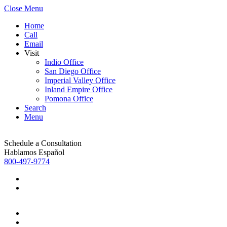
Close Menu
Home
Call
Email
Visit
Indio Office
San Diego Office
Imperial Valley Office
Inland Empire Office
Pomona Office
Search
Menu
Schedule a Consultation
Hablamos Español
800-497-9774