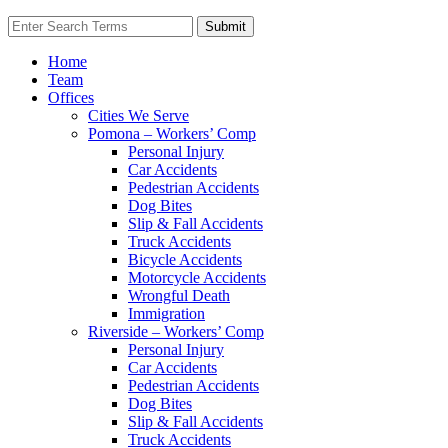
Home
Team
Offices
Cities We Serve
Pomona – Workers’ Comp
Personal Injury
Car Accidents
Pedestrian Accidents
Dog Bites
Slip & Fall Accidents
Truck Accidents
Bicycle Accidents
Motorcycle Accidents
Wrongful Death
Immigration
Riverside – Workers’ Comp
Personal Injury
Car Accidents
Pedestrian Accidents
Dog Bites
Slip & Fall Accidents
Truck Accidents